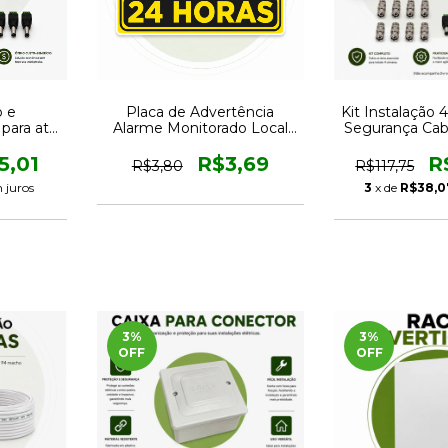
o e
Placa de Advertência
Kit Instalação
para até
Alarme Monitorado Local
Segurança Ca
Cabo e
Protegido
e Conec
s
5,01
R$3,69
R
R$3,80
R$117,75
 juros
3
x de
R$38,0
3
%
3
%
OFF
OFF