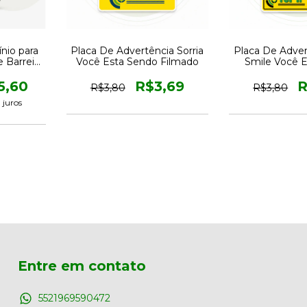
nio para
Placa De Advertência Sorria
Placa De Adver
 Barreira
Você Esta Sendo Filmado
Smile Você 
Film
5,60
R$3,69
R
R$3,80
R$3,80
 juros
Entre em contato
5521969590472