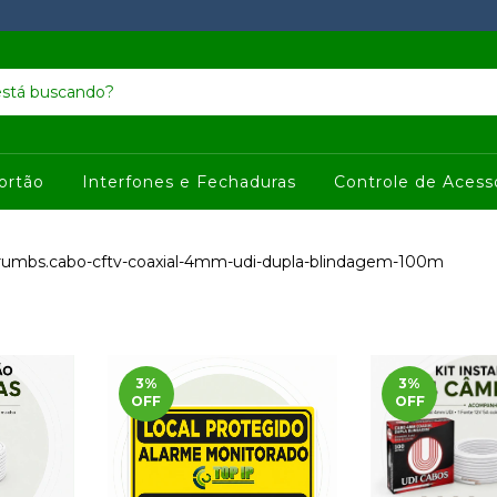
ortão
Interfones e Fechaduras
Controle de Acess
rumbs.cabo-cftv-coaxial-4mm-udi-dupla-blindagem-100m
3
%
3
%
OFF
OFF