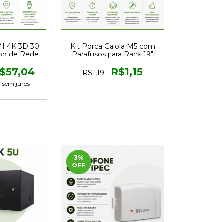
I 4K 3D 30
Kit Porca Gaiola M5 com
abo de Rede
Parafusos para Rack 19"
5e CAT6
CFTV, Redes e Telecom
$57,04
R$1,15
R$1,19
1
sem juros
3
%
OFF