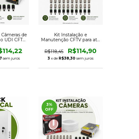
 4 Câmeras de
Kit Instalação e
bo UDI CFTV
Manutenção CFTV para até
tores
10 Câmeras com Cabo UDI
e Conectores
$114,22
R$114,90
R$118,45
7
sem juros
3
x de
R$38,30
sem juros
3
%
OFF