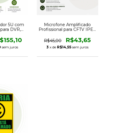
ador 5U com
Microfone Amplificado
o para DVR,
Profissional para CFTV IPEC
Redes
A2909
$155,10
R$43,65
R$45,00
0
sem juros
3
x de
R$14,55
sem juros