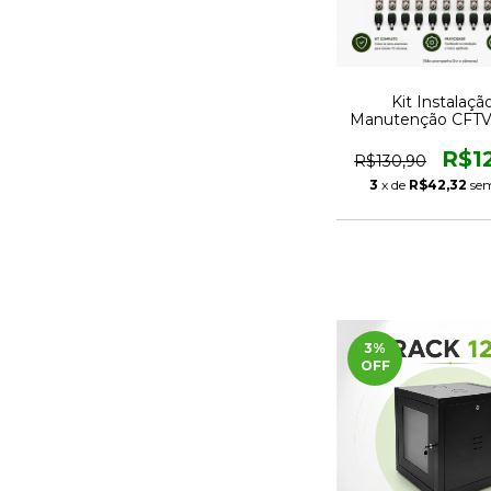
Kit Instalaçã
Manutenção CFTV 
Câmeras com 
Condutti e Cone
R$1
R$130,90
3
x de
R$42,32
sem
3
%
OFF