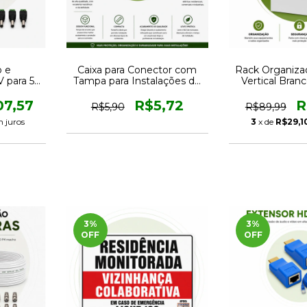
o e
Caixa para Conector com
Rack Organiza
 para 5
Tampa para Instalações de
Vertical Bran
Cabo
CFTV
para DVR
ctores
07,57
R$5,72
R
R$5,90
R$89,99
 juros
3
x de
R$29,1
3
%
3
%
OFF
OFF