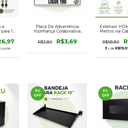
o e
Placa De Advertência
Extensor HDM
para 10
Vizinhança Colaborativa
Metros via C
Cabo
Aviso Policia
RJ45 CAT
ctores
26,97
R$3,69
R
R$3,80
R$58,80
 juros
3
x de
R$19,0
3
%
3
%
OFF
OFF