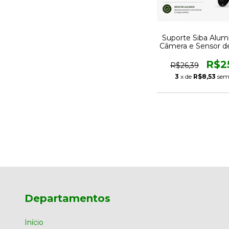
Suporte Siba Alumí
Câmera e Sensor de
40cm
R$2
R$26,39
3
x de
R$8,53
sem
Departamentos
Início