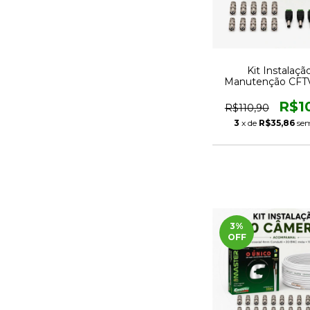
Kit Instalaçã
Manutenção CFTV
Câmeras com 
Condutti e Cone
R$1
R$110,90
3
x de
R$35,86
sem
3
%
OFF