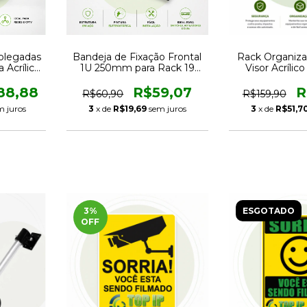
Polegadas
Bandeja de Fixação Frontal
Rack Organiz
Acrílica
1U 250mm para Rack 19
Visor Acrílic
a
Polegadas
CFTV e 
88,88
R$59,07
R
R$60,90
R$159,90
m juros
3
x de
R$19,69
sem juros
3
x de
R$51,7
3
%
ESGOTADO
OFF