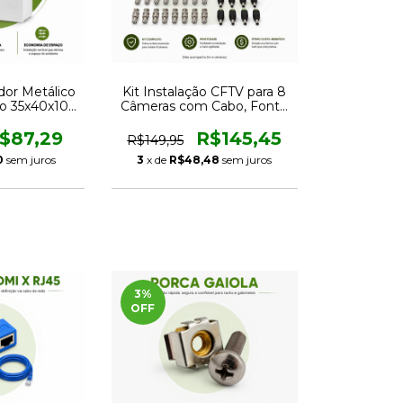
dor Metálico
Kit Instalação CFTV para 8
co 35x40x10
Câmeras com Cabo, Fonte
 e CFTV
12V 10A e Conectores
$87,29
R$145,45
R$149,95
0
sem juros
3
x de
R$48,48
sem juros
3
%
OFF