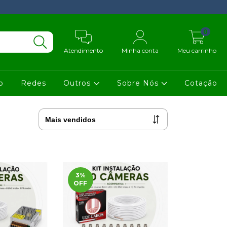
0
Atendimento
Minha conta
Meu carrinho
o
Redes
Outros
Sobre Nós
Cotação
3
%
OFF