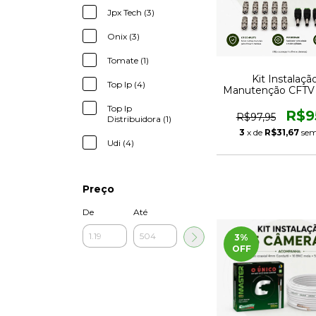
Jpx Tech (3)
Onix (3)
Tomate (1)
Kit Instalaçã
Top Ip (4)
Manutenção CFTV 
5 Câmeras com 
Top Ip
Conectore
R$9
R$97,95
Distribuidora (1)
3
x de
R$31,67
sem
Udi (4)
Preço
De
Até
3
%
OFF