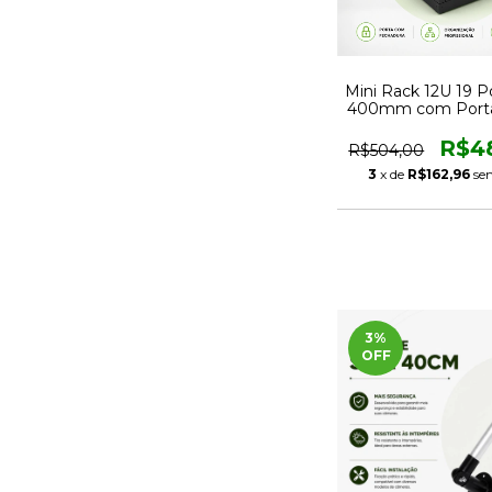
Mini Rack 12U 19 
400mm com Porta 
e Fechadur
R$4
R$504,00
3
x de
R$162,96
se
3
%
OFF