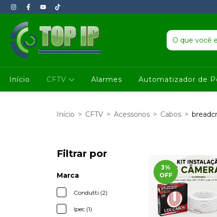
Início
CFTV
Alarmes
Automatizador de P
Início
>
CFTV
>
Acessorios
>
Cabos
>
breadc
Filtrar por
3
%
Marca
OFF
Condutti (2)
Ipec (1)