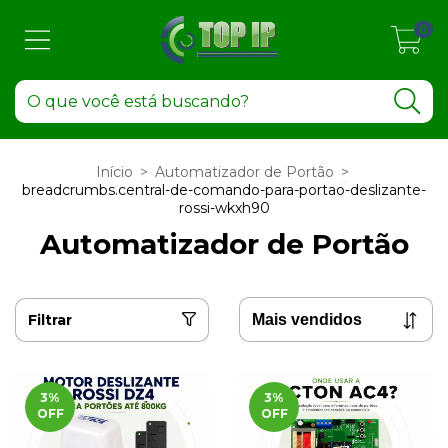
0
Início
>
Automatizador de Portão
>
breadcrumbs.central-de-comando-para-portao-deslizante-
rossi-wkxh90
Automatizador de Portão
Filtrar
3
%
3
%
OFF
OFF