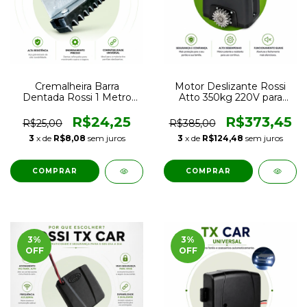
Cremalheira Barra
Motor Deslizante Rossi
Dentada Rossi 1 Metro
Atto 350kg 220V para
para Portão Automático
Portão Eletrônico
Deslizante
Residencial
R$24,25
R$373,45
R$25,00
R$385,00
3
x de
R$8,08
sem juros
3
x de
R$124,48
sem juros
3
%
3
%
OFF
OFF