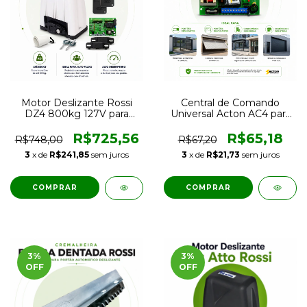
Motor Deslizante Rossi
Central de Comando
DZ4 800kg 127V para
Universal Acton AC4 para
Portão Eletrônico
Portão Deslizante e
Residencial e Comercial
Basculante
R$725,56
R$65,18
R$748,00
R$67,20
3
x de
R$241,85
sem juros
3
x de
R$21,73
sem juros
3
%
3
%
OFF
OFF