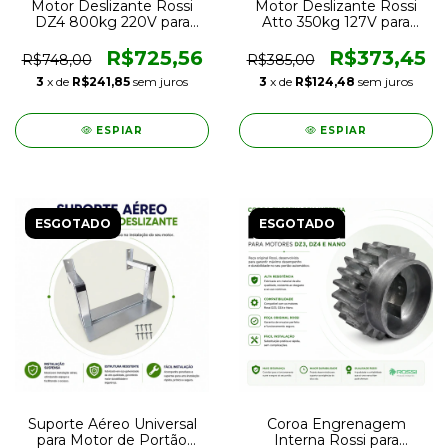
Motor Deslizante Rossi
Motor Deslizante Rossi
DZ4 800kg 220V para
Atto 350kg 127V para
Portão Eletrônico
Portão Eletrônico
Residencial e Comercial
Residencial
R$725,56
R$373,45
R$748,00
R$385,00
3
x de
R$241,85
sem juros
3
x de
R$124,48
sem juros
ESPIAR
ESPIAR
ESGOTADO
ESGOTADO
Suporte Aéreo Universal
Coroa Engrenagem
para Motor de Portão
Interna Rossi para