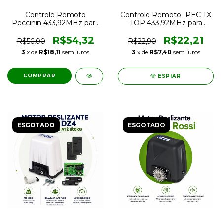
Controle Remoto
Controle Remoto IPEC TX
Peccinin 433,92MHz para
TOP 433,92MHz para
Portão Eletrônico
Portão Eletrônico e
Automático
Alarmes
R$54,32
R$22,21
R$56,00
R$22,90
3
x de
R$18,11
sem juros
3
x de
R$7,40
sem juros
ESPIAR
ESGOTADO
ESGOTADO