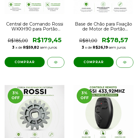
Central de Comando Rossi
Base de Chão para Fixação
WKXH90 para Portão
de Motor de Portão
Deslizante com Receptor
Deslizante com
433MHz
Regulagem
R$179,45
R$78,57
R$185,00
R$81,00
3
x de
R$59,82
sem juros
3
x de
R$26,19
sem juros
3
%
3
%
OFF
OFF