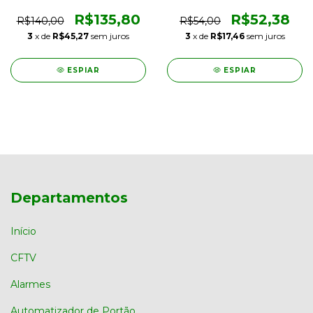
Deslizante com
Motores DZ3, DZ4 e Nano
Regulagem
de Portão Eletrônico
R$135,80
R$52,38
R$140,00
R$54,00
3
x de
R$45,27
sem juros
3
x de
R$17,46
sem juros
ESPIAR
ESPIAR
Departamentos
Início
CFTV
Alarmes
Automatizador de Portão