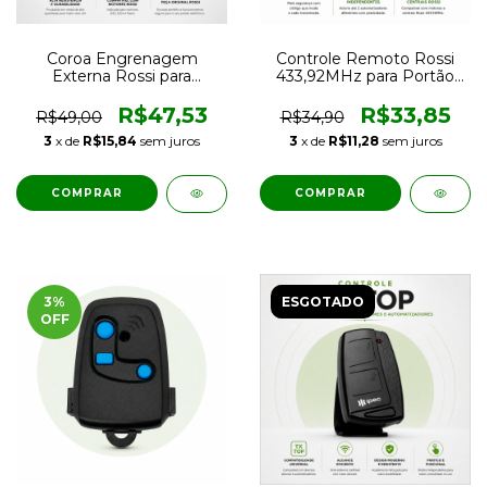
Coroa Engrenagem
Controle Remoto Rossi
Externa Rossi para
433,92MHz para Portão
Motores DZ3, DZ4 e Nano
Eletrônico com Tecnologia
de Portão Eletrônico
Rolling Code
R$47,53
R$33,85
R$49,00
R$34,90
3
x de
R$15,84
sem juros
3
x de
R$11,28
sem juros
3
%
ESGOTADO
OFF