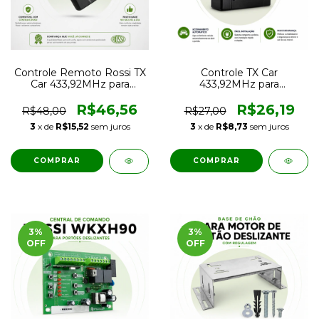
Controle Remoto Rossi TX
Controle TX Car
Car 433,92MHz para
433,92MHz para
Acionamento de Portão
Acionamento de Portão
pelo Farol Alto
Eletrônico pelo Veículo
R$46,56
R$26,19
R$48,00
R$27,00
3
x de
R$15,52
sem juros
3
x de
R$8,73
sem juros
3
%
3
%
OFF
OFF